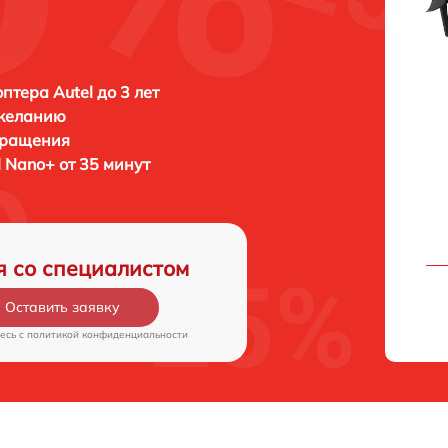
птера Autel до 3 лет
 желанию
бращения
l Nano+ от 35 минут
я со специалистом
Оставить заявку
есь c
политикой конфиденциальности