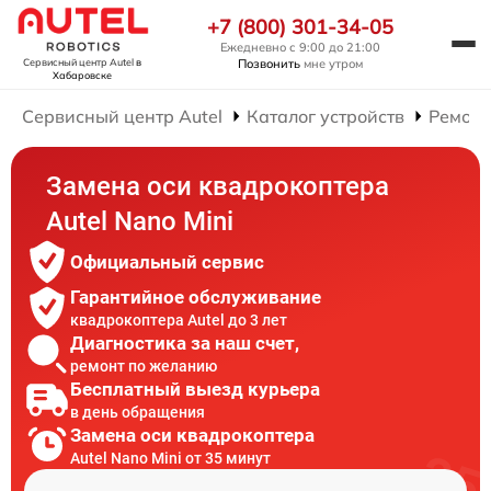
+7 (800) 301-34-05
Ежедневно с 9:00 до 21:00
Позвонить
мне утром
Сервисный центр Autel
в
Хабаровске
Сервисный центр Autel
Каталог устройств
Ремонт
Замена оси квадрокоптера
Autel Nano Mini
Официальный сервис
Гарантийное обслуживание
квадрокоптера Autel до 3 лет
Диагностика за наш счет,
ремонт по желанию
Бесплатный выезд курьера
в день обращения
Замена оси квадрокоптера
Autel Nano Mini от 35 минут