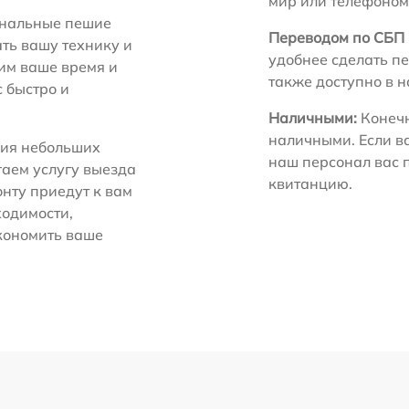
мир или телефоном
нальные пешие
Переводом по СБП 
ть вашу технику и
удобнее сделать пе
ним ваше время и
также доступно в 
с быстро и
Наличными:
Конечн
наличными. Если в
ия небольших
наш персонал вас 
гаем услугу выезда
квитанцию.
нту приедут к вам
ходимости,
экономить ваше