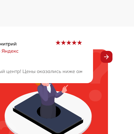
митрий
–
Яндекс
льтат оказался лучше, чем ожидал. Спасибо за великол
й центр! Цены оказались ниже ожиданий. Мастера опер